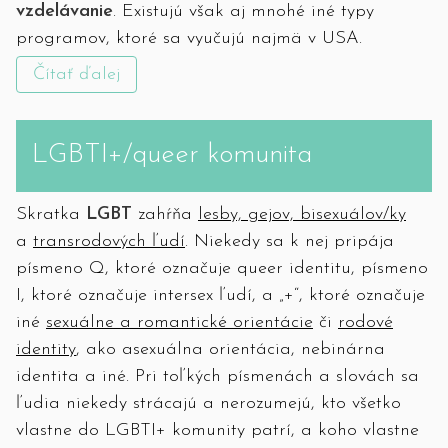
vzdelávanie
. Existujú však aj mnohé iné typy
programov, ktoré sa vyučujú najmä v USA.
Čítať ďalej
LGBTI+/queer komunita
Skratka
LGBT
zahŕňa
lesby, gejov, bisexuálov/ky
a
transrodových ľudí
. Niekedy sa k nej pripája
písmeno Q, ktoré označuje queer identitu, písmeno
I, ktoré označuje intersex ľudí, a „+“, ktoré označuje
iné
sexuálne a romantické orientácie
či
rodové
identity
, ako asexuálna orientácia, nebinárna
identita a iné. Pri toľkých písmenách a slovách sa
ľudia niekedy strácajú a nerozumejú, kto všetko
vlastne do LGBTI+ komunity patrí, a koho vlastne