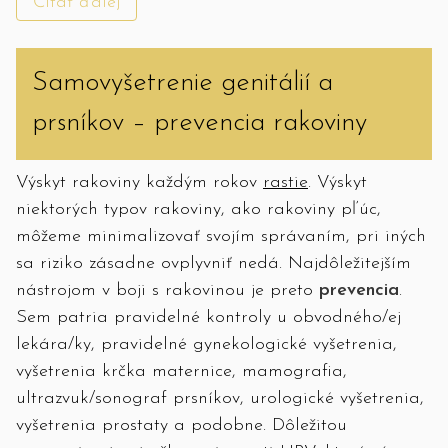
Čítať ďalej
Samovyšetrenie genitálií a
prsníkov – prevencia rakoviny
Výskyt rakoviny každým rokov
rastie
. Výskyt
niektorých typov rakoviny, ako rakoviny pľúc,
môžeme minimalizovať svojím správaním, pri iných
sa riziko zásadne ovplyvniť nedá. Najdôležitejším
nástrojom v boji s rakovinou je preto
prevencia
.
Sem patria pravidelné kontroly u obvodného/ej
lekára/ky, pravidelné gynekologické vyšetrenia,
vyšetrenia krčka maternice, mamografia,
ultrazvuk/sonograf prsníkov, urologické vyšetrenia,
vyšetrenia prostaty a podobne. Dôležitou