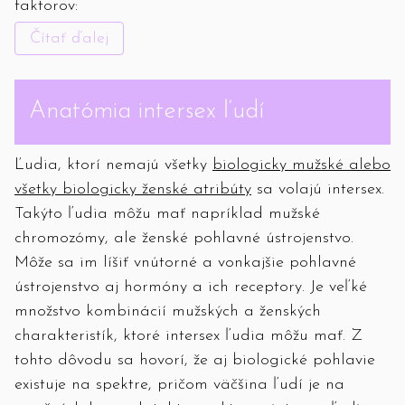
faktorov:
Čítať ďalej
Anatómia intersex ľudí
Ľudia, ktorí nemajú všetky
biologicky mužské alebo
všetky biologicky ženské atribúty
sa volajú intersex.
Takýto ľudia môžu mať napríklad mužské
chromozómy, ale ženské pohlavné ústrojenstvo.
Môže sa im líšiť vnútorné a vonkajšie pohlavné
ústrojenstvo aj hormóny a ich receptory. Je veľké
množstvo kombinácií mužských a ženských
charakteristík, ktoré intersex ľudia môžu mať. Z
tohto dôvodu sa hovorí, že aj biologické pohlavie
existuje na spektre, pričom väčšina ľudí je na