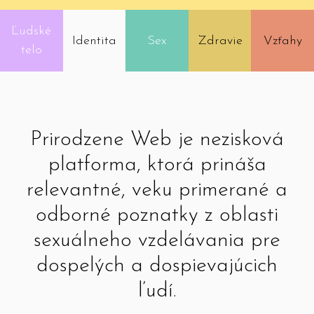
Ľudské
Identita
Sex
Zdravie
Vzťahy
telo
Prirodzene Web je nezisková
platforma, ktorá prináša
relevantné, veku primerané a
odborné poznatky z oblasti
sexuálneho vzdelávania pre
dospelých a dospievajúcich
ľudí.