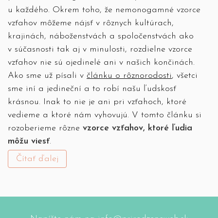
u každého. Okrem toho, že nemonogamné vzorce
vzťahov môžeme nájsť v rôznych kultúrach,
krajinách, náboženstvách a spoločenstvách ako
v súčasnosti tak aj v minulosti, rozdielne vzorce
vzťahov nie sú ojedinelé ani v našich končinách.
Ako sme už písali v
článku o rôznorodosti
, všetci
sme iní a jedineční a to robí našu ľudskosť
krásnou. Inak to nie je ani pri vzťahoch, ktoré
vedieme a ktoré nám vyhovujú. V tomto článku si
rozoberieme rôzne
vzorce vzťahov, ktoré ľudia
môžu viesť
.
Čítať ďalej