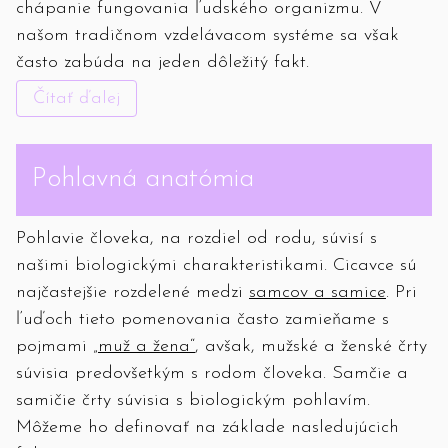
chápanie fungovania ľudského organizmu. V
našom tradičnom vzdelávacom systéme sa však
často zabúda na jeden dôležitý fakt.
Čítať ďalej
Pohlavná anatómia
Pohlavie človeka, na rozdiel od rodu, súvisí s
našimi biologickými charakteristikami. Cicavce sú
najčastejšie rozdelené medzi
samcov a samice
. Pri
ľuďoch tieto pomenovania často zamieňame s
pojmami
„muž a žena“
, avšak, mužské a ženské črty
súvisia predovšetkým s rodom človeka. Samčie a
samičie črty súvisia s biologickým pohlavím.
Môžeme ho definovať na základe nasledujúcich