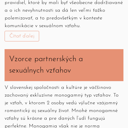
pravidiel, ktoré by mali byť všeobecne dodržiavané
a o ich nevyhnutnosti sa dá len veľmi ťažko
polemizovať, a to predovšetkým v kontexte
komunikácie v sexuálnom vzťahu.
Čítať ďalej
Vzorce partnerských a
sexuálnych vzťahov
V slovenskej spoločnosti a kultúre je väčšinovo
zachovaný exkluzívne monogamný typ vzťahov. To
je vzťah, v ktorom 2 osoby vedú výlučne vzájomný
romantický aj sexuálny život. Mnohé monogamné
vzťahy sú krásne a pre daných ľudí fungujú
perfektne. Monogamia však nie je norma