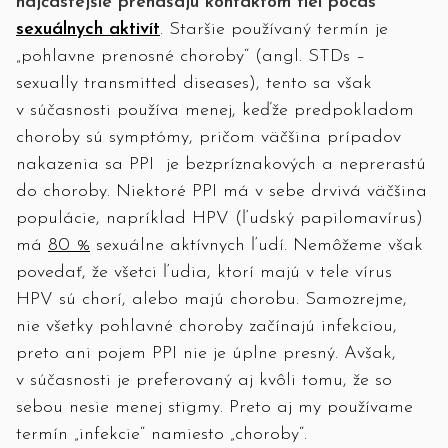
najčastejšie prenášajú kontaktom tiel počas
sexuálnych aktivít
. Staršie používaný termín je
„pohlavne prenosné choroby“ (angl. STDs –
sexually transmitted diseases), tento sa však
v súčasnosti používa menej, keďže predpokladom
choroby sú symptómy, pričom väčšina prípadov
nakazenia sa PPI je bezpríznakových a neprerastú
do choroby. Niektoré PPI má v sebe drvivá väčšina
populácie, napríklad HPV (ľudský papilomavírus)
má
80 %
sexuálne aktívnych ľudí. Nemôžeme však
povedať, že všetci ľudia, ktorí majú v tele vírus
HPV sú chorí, alebo majú chorobu. Samozrejme,
nie všetky pohlavné choroby začínajú infekciou,
preto ani pojem PPI nie je úplne presný. Avšak,
v súčasnosti je preferovaný aj kvôli tomu, že so
sebou nesie menej stigmy. Preto aj my používame
termín „infekcie“ namiesto „choroby“.