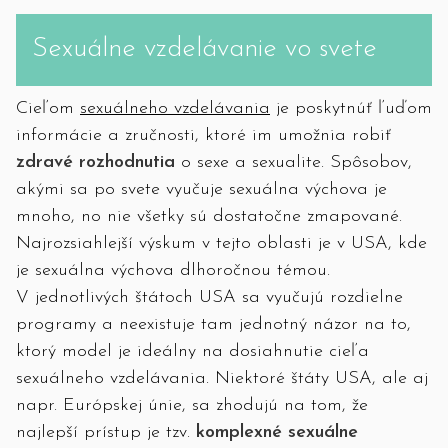
Sexuálne vzdelávanie vo svete
Cieľom
sexuálneho vzdelávania
je poskytnúť ľuďom
informácie a zručnosti, ktoré im umožnia robiť
zdravé rozhodnutia
o sexe a sexualite. Spôsobov,
akými sa po svete vyučuje sexuálna výchova je
mnoho, no nie všetky sú dostatočne zmapované.
Najrozsiahlejší výskum v tejto oblasti je v USA, kde
je sexuálna výchova dlhoročnou témou.
V jednotlivých štátoch USA sa vyučujú rozdielne
programy a neexistuje tam jednotný názor na to,
ktorý model je ideálny na dosiahnutie cieľa
sexuálneho vzdelávania. Niektoré štáty USA, ale aj
napr. Európskej únie, sa zhodujú na tom, že
najlepší prístup je tzv.
komplexné sexuálne