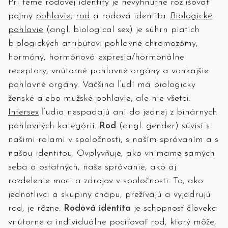
Pri téme rodovej identity je nevyhnutné rozlišovať
pojmy
pohlavie
,
rod
a rodová identita.
Biologické
pohlavie
(angl. biological sex) je súhrn piatich
biologických atribútov: pohlavné chromozómy,
hormóny, hormónová expresia/hormonálne
receptory, vnútorné pohlavné orgány a vonkajšie
pohlavné orgány. Väčšina ľudí má biologicky
ženské alebo mužské pohlavie, ale nie všetci.
Intersex
ľudia nespadajú ani do jednej z binárnych
pohlavných kategórií.
Rod
(angl. gender) súvisí s
našimi rolami v spoločnosti, s naším správaním a s
našou identitou. Ovplyvňuje, ako vnímame samých
seba a ostatných, naše správanie, ako aj
rozdelenie moci a zdrojov v spoločnosti. To, ako
jednotlivci a skupiny chápu, prežívajú a vyjadrujú
rod, je rôzne.
Rodová identita
je schopnosť človeka
vnútorne a individuálne pociťovať rod, ktorý môže,