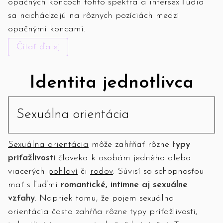
opačných koncoch tohto spektra a intersex ľudia
sa nachádzajú na rôznych pozíciách medzi
opačnými koncami.
Čítať ďalej
Identita jednotlivca
Sexuálna orientácia
Sexuálna orientácia
môže zahŕňať rôzne
typy
príťažlivosti
človeka k osobám jedného alebo
viacerých
pohlaví
či
rodov
. Súvisí so schopnosťou
mať s ľuďmi
romantické, intímne aj sexuálne
vzťahy
. Napriek tomu, že pojem sexuálna
orientácia často zahŕňa rôzne typy príťažlivosti,