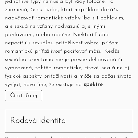
jednotlivé typy nemusia byť vždy totožné. To
znamená, že sú ľudia, ktorí napríklad dokážu
nadväzovať romantické vzťahy iba s 1 pohlavím,
ale sexuálne vzťahy nadväzujú aj s inými
pohlaviami, alebo opačne. Niektorí ľudia
nepociťujú
sexuálnu príťažlivosť
vôbec, pričom
romantickú príťažlivosť pociťovať môžu. Keďže
sexuálna orientácia nie je presne definovaná či
vymedzená, zahŕňa romantické, citové, sexuálne aj
fyzické aspekty príťažlivosti a môže sa počas života
vyvíjať, hovoríme, že existuje na
spektre
.
Čítať ďalej
Rodová identita