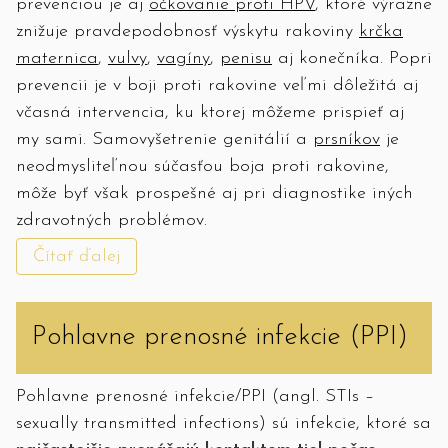
prevenciou je aj
očkovanie proti HPV
, ktoré výrazne
znižuje pravdepodobnosť výskytu rakoviny
krčka
maternica
,
vulvy
,
vagíny
,
penisu
aj konečníka. Popri
prevencii je v boji proti rakovine veľmi dôležitá aj
včasná intervencia, ku ktorej môžeme prispieť aj
my sami. Samovyšetrenie genitálií a
prsníkov
je
neodmysliteľnou súčasťou boja proti rakovine,
môže byť však prospešné aj pri diagnostike iných
zdravotných problémov.
Čítať ďalej
Pohlavne prenosné infekcie (PPI)
Pohlavne prenosné infekcie/PPI (angl. STIs –
sexually transmitted infections) sú infekcie, ktoré sa